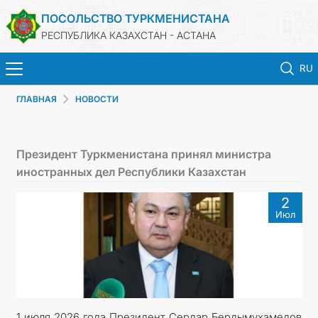
ПОСОЛЬСТВО ТУРКМЕНИСТАНА
РЕСПУБЛИКА КАЗАХСТАН - АСТАНА
RU
ГЛАВНАЯ
НОВОСТИ
ГЛАВНАЯ
НОВОСТИ
Президент Туркменистана принял министра
иностранных дел Республики Казахстан
ТУРКМЕНИСТАН
2
Июл
КОНСУЛЬСКИЕ УСЛУГИ
МИД
КОНТАКТНЫЕ ДАННЫЕ
1 июля 2026 года Президент Сердар Бердымухамедов