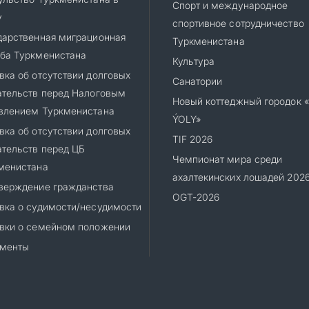
Спорт и международное
у
спортивное сотрудничество
дарственная миграционная
Туркменистана
ба Туркменистана
Культура
вка об отсутствии долговых
Санатории
ательств перед Налоговым
Новый коттеджный городок 
влением Туркменистана
ÝOLY»
вка об отсутствии долговых
TIF 2026
ательств перед ЦБ
Чемпионат мира среди
менистана
ахалтекинских лошадей 202
верждение гражданства
OGT-2026
вка о судимости/несудимости
вки о семейном положении
менты