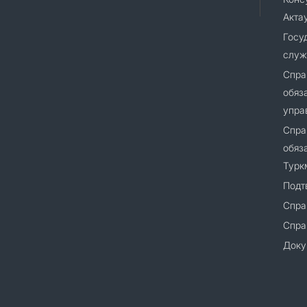
Акта
Госу
служ
Спра
обяз
упра
Спра
обяз
Турк
Подт
Спра
Cпра
Доку