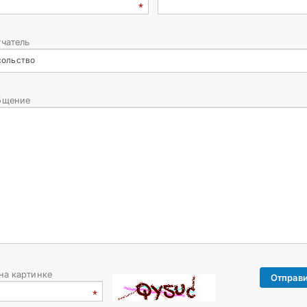
чатель
сольство
бщение
на картинке
Отправи