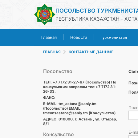
ПОСОЛЬСТВО ТУРКМЕНИСТ
РЕСПУБЛИКА КАЗАХСТАН - АСТ
Туркменистан
Главная
Новости
ГЛАВНАЯ
КОНТАКТНЫЕ ДАННЫЕ
Посольство
Свя
ТЕЛ: +7 7172 31-27-67 (Посольство) По
Пож
консульским вопросам тел:+7 7172 31-
26-33.
Поля
ФАКС:
E-MAIL: tm_astana@sanly.tm
Пол
(Посольство) EMAIL:
tmconsastana@sanly.tm (Консульство)
АДРЕС: 010000, г. Астана , ул. Отырар,
8/1
E-ma
Консульство