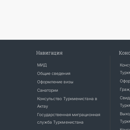
Навигация
Конс
МИД
Конс
Турк
Общие сведения
Офор
Оформление визы
Граж
Санатории
Cвид
Консульство Туркменистана в
Турк
Актау
Выхо
Государственная миграционная
Турк
служба Туркменистана
Конс