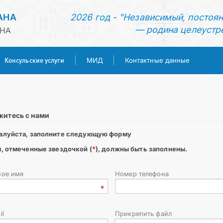
АНА
2026 год - "Независимый, постоя
— родина целеустр
АНА
Консульские услуги
МИД
Контактные данные
ГЛАВНАЯ
НОВОСТИ
житесь с нами
алуйста, заполните следующую форму
ТУРКМЕНИСТАН
, отмеченные звездочкой (
*
), должны быть заполнены.
КОНСУЛЬСКИЕ УСЛУГИ
ное имя
Номер телефона
МИД
il
Прикрепить файл
КОНТАКТНЫЕ ДАННЫЕ