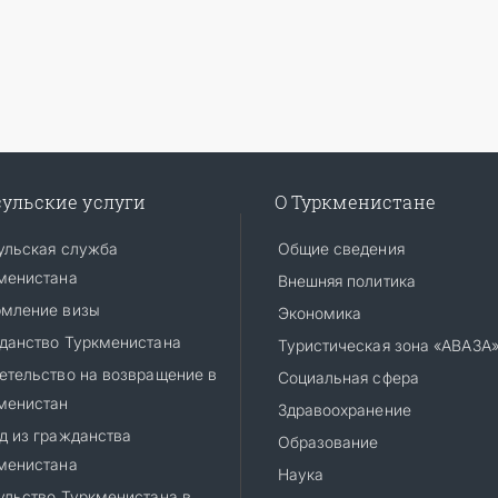
ульские услуги
О Туркменистане
ульская служба
Общие сведения
менистана
Внешняя политика
мление визы
Экономика
данство Туркменистана
Туристическая зона «АВАЗА
етельство на возвращение в
Социальная сфера
менистан
Здравоохранение
д из гражданства
Образование
менистана
Наука
ульство Туркменистана в