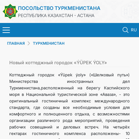
ПОСОЛЬСТВО ТУРКМЕНИСТАНА
РЕСПУБЛИКА КАЗАХСТАН - АСТАНА
RU
ГЛАВНАЯ
ТУРКМЕНИСТАН
ГЛАВНАЯ
НОВОСТИ
Новый коттеджный городок «ÝÜPEK ÝOLY»
Коттеджный городок «Ýüpek ýoly» («Шелковый путь»)
ТУРКМЕНИСТАН
Министерства иностранных дел
Туркменистана,расположенный на берегу Каспийского
моря в Национальной туристической зоне «Аваза», - это
КОНСУЛЬСКИЕ УСЛУГИ
оригинальный гостиничный комплекс международного
стандарта, где созданы все необходимые условия для
МИД
комфортного и полноценного отдыха, с возможностями
организации различного рода мероприятий, проведения
рабочих совещаний и деловых встреч. На четырёх
КОНТАКТНЫЕ ДАННЫЕ
гектарах гостиничного комплекса расположены- 10