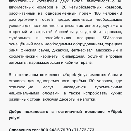
двухэтажных коттеджей двух типов, вместимостью 40
двухместных номеров и 20 четырёхместных номеров,
рассчитанный на одновременный приём 160 человек.В
распоряжении гостей предоставленывсе необходимые
условия для полноценного отдыха и активного досуга – это
открытый и закрытый бассейны для детей и взрослых,
футбольная и волейбольная площадки, SPA-салон
оснащённый всем необходимым оборудованием, турецкая
баня, финская сауна, джакузи, фитнес-зал, массажный и
косметический кабинеты, бильярдная, боулинг, игровые
автоматы, парикмахерская и кабинет врача.
В гостиничном комплексе «Ýupek ýoly» имеются бары и
столовая для одновременного приёма 130 человек, где
отдыхающие могут насладиться туркменскими
национальными блюдами, а также испробовать кухню
различных стран, включая десерты и напитки.
Добро пожаловать в гостиничный комплекс «Ýüpek
ýoly»!
Справки по тел: 800 243 5 79 70 / 71 / 72 / 73