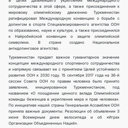
В целях дальнейшего укрепления международного
сотрудничества в этой сфере, а также присоединения к
мировому олимпийскому движению Туркменистан
ратифицировал Международную конвенцию о борьбе с
допингом в спорте Специализированного агентства ООН
по образованию, науке и культуре, а также присоединился
к Найробийской конвенции о защите олимпийской
символики. В стране создано Национальное
антидопинговое агентство.
Туркменистан придает важное гуманитарное значение
концепции международного спортивного сотрудничества
и напрямую связывает ее с принятием Целей устойчивого
развития ООН к 2030 году. 15 сентября 2017 года на 36-й
сессии Совета ООН по правам человека было принято
заявление, инициированное Туркменистаном, под
названием «О поощрении ценного вклада Олимпийской
команды беженцев в укрепление мира и прав человека».
По инициативе нашей страны Генеральная Ассамблея ООН
приняла важные документы: Резолюции об объявлении 3
июня Всемирным днем велосипеда и об «Играх
Организации Объединенных Наций».