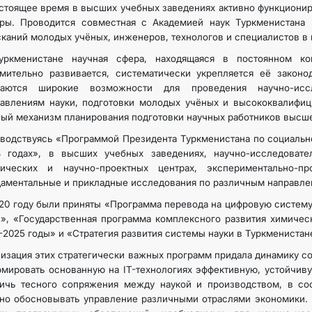
стоящее время в высших учебных заведениях активно функциони
тры. Проводится совместная с Академией наук Туркменистана 
каний молодых учёных, инженеров, технологов и специалистов в 
уркменистане научная сфера, находящаяся в постоянном к
мительно развивается, систематически укрепляется её законод
даются широкие возможности для проведения научно-исс
авлениям науки, подготовки молодых учёных и высококвалифиц
ый механизм планирования подготовки научных работников высш
водствуясь «Программой Президента Туркменистана по социальн
8 годах», в высших учебных заведениях, научно-исследовател
нических и научно-проектных центрах, экспериментально-пр
аментальные и прикладные исследования по различным направле
20 году были приняты «Программа перевода на цифровую систему
», «Государственная программа комплексного развития химичес
-2025 годы» и «Стратегия развития системы науки в Туркменистан
изация этих стратегически важных программ придала динамику 
мировать основанную на IT-технологиях эффективную, устойчив
тичь тесного сопряжения между наукой и производством, в с
но обосновывать управление различными отраслями экономики. 