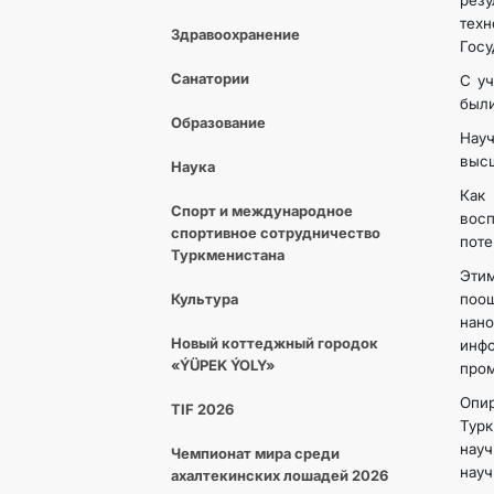
рез
техн
Здравоохранение
Госу
Санатории
С уч
были
Образование
Науч
высш
Наука
Как
Спорт и международное
вос
спортивное сотрудничество
поте
Туркменистана
Этим
Культура
поо
нано
Новый коттеджный городок
инф
«ÝÜPEK ÝOLY»
пром
Опи
TIF 2026
Тур
науч
Чемпионат мира среди
науч
ахалтекинских лошадей 2026