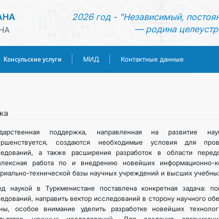
АНА
2026 год - "Независимый, постоя
— родина целеустр
НА
Консульские услуги
МИД
Контактные данные
ГЛАВНАЯ
НОВОСТИ
ка
ударственная поддержка, направленная на развитие нау
ТУРКМЕНИСТАН
ершенствуется, создаются необходимые условия для пров
ледований, а также расширения разработок в области перед
плексная работа по и внедрению новейших информационно-к
КОНСУЛЬСКИЕ УСЛУГИ
риально-технической базы научных учреждений и высших учебны
ед наукой в Туркменистане поставлена конкретная задача: п
МИД
едований, направить вектор исследований в сторону научного об
аны, особое внимание уделить разработке новейших технолог
КОНТАКТНЫЕ ДАННЫЕ