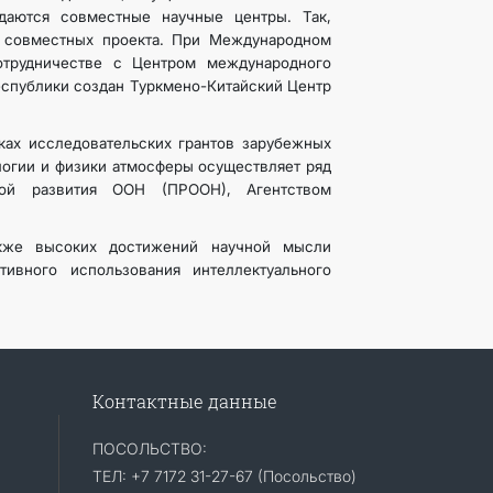
даются совместные научные центры. Так,
 совместных проекта. При Международном
отрудничестве с Центром международного
еспублики создан Туркмено-Китайский Центр
ках исследовательских грантов зарубежных
логии и физики атмосферы осуществляет ряд
ой развития ООН (ПРООН), Агентством
акже высоких достижений научной мысли
ивного использования интеллектуального
Контактные данные
ПОСОЛЬСТВО:
ТЕЛ: +7 7172 31-27-67 (Посольство)