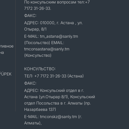
По консульским вопросам тел:+7
7172 31-26-33.
ФАКС:
АДРЕС: 010000, г. Астана , ул.
Отырар, 8/1
E-MAIL: tm_astana@sanly.tm
(Посольство) EMAIL:
тивное
tmconsastana@sanly.tm
на
(Консульство)
КОНСУЛЬСТВО:
«ÝÜPEK
ТЕЛ: +7 7172 31-26-33 (Астана)
ФАКС:
АДРЕС: Консульский отдел в г.
Астана (ул.Отырар 8/1), Консульский
отдел Посольства в г. Алматы (пр.
Назарбаева 137)
E-MAIL: tmconskz@sanly.tm (г.
Алматы),