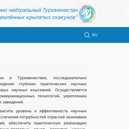
нно нейтральный Туркменистан
емлённых крылатых скакунов"
RU
ки в Туркменистане, последовательно
едения глубоких практических научных
овых научных изысканий. Осуществляется
оммуникационных технологий, укреплению
х заведений.
овысить уровень и эффективность научных
еспечения потребностей отраслей экономики
ий, обеспечить практическую реализацию