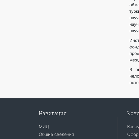
обм
тур
нау
науч
науч
Инст
фонд
про
межд
В э
чел
поте
Навигация
Конс
МИД
Конс
Общие сведения
Офор