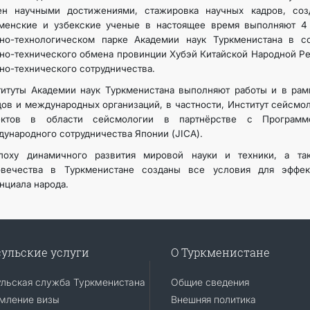
ен научными достижениями, стажировка научных кадров, соз
кменские и узбекские ученые в настоящее время выполняют 4
чно-технологическом парке Академии наук Туркменистана в с
но-технического обмена провинции Хубэй Китайской Народной Р
но-технического сотрудничества.
итуты Академии наук Туркменистана выполняют работы и в рам
ов и международных организаций, в частности, Институт сейсмо
ектов в области сейсмологии в партнёрстве с Программ
ународного сотрудничества Японии (JICA).
поху динамичного развития мировой науки и техники, а т
овечества в Туркменистане созданы все условия для эффект
нциала народа.
ульские услуги
О Туркменистане
ульская служба Туркменистана
Общие сведения
мление визы
Внешняя политика