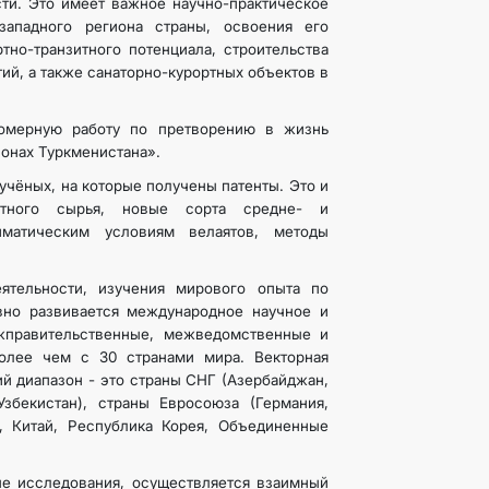
сти. Это имеет важное научно-практическое
западного региона страны, освоения его
тно-транзитного потенциала, строительства
ий, а также санаторно-курортных объектов в
номерную работу по претворению в жизнь
онах Туркменистана».
чёных, на которые получены патенты. Это и
стного сырья, новые сорта средне- и
лиматическим условиям велаятов, методы
ятельности, изучения мирового опыта по
вно развивается международное научное и
жправительственные, межведомственные и
более чем с 30 странами мира. Векторная
й диапазон - это страны СНГ (Азербайджан,
Узбекистан), страны Евросоюза (Германия,
, Китай, Республика Корея, Объединенные
е исследования, осуществляется взаимный