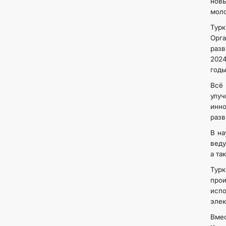
нов
моло
Турк
Орга
разв
2024
годы
Всё
улу
инн
разв
В на
веду
а та
Тур
прои
исп
элек
Вмес