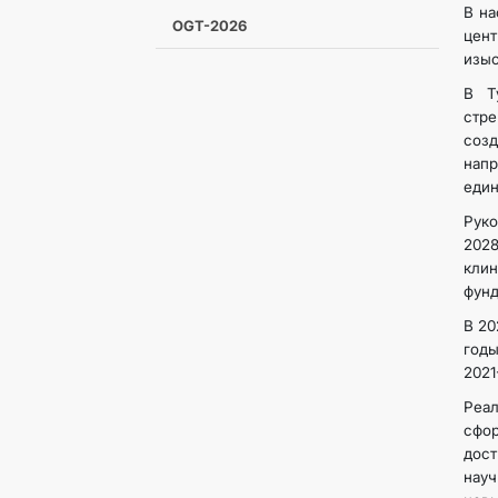
В на
OGT-2026
цен
изыс
В Т
стре
соз
напр
един
Руко
202
кли
фунд
В 20
годы
2021
Реал
сфор
дос
науч