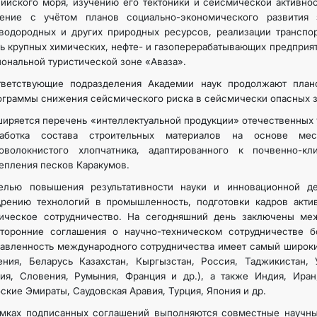
ийского моря, изучению его тектоники и сейсмической активно
чение с учётом планов социально-экономического развития 
водородных и других природных ресурсов, реализации транспор
ь крупных химических, нефте- и газоперерабатывающих предприят
ональной туристической зоне «Аваза».
тветствующие подразделения Академии наук продолжают пла
граммы снижения сейсмического риска в сейсмически опасных з
иряется перечень «интеллектуальной продукции» отечественных у
работка состава строительных материалов на основе ме
коволокнистого хлопчатника, адаптированного к почвенно-к
епления песков Каракумов.
елью повышения результативности науки и инновационной де
дрению технологий в промышленность, подготовки кадров акти
ническое сотрудничество. На сегодняшний день заключены ме
сторонние соглашения о научно-техническом сотрудничестве 
авленность международного сотрудничества имеет самый широки
ния, Беларусь Казахстан, Кыргызстан, Россия, Таджикистан, 
ия, Словения, Румыния, Франция и др.), а также Индия, Иран
ские Эмираты, Саудовская Аравия, Турция, Япония и др.
амках подписанных соглашений выполняются совместные научны