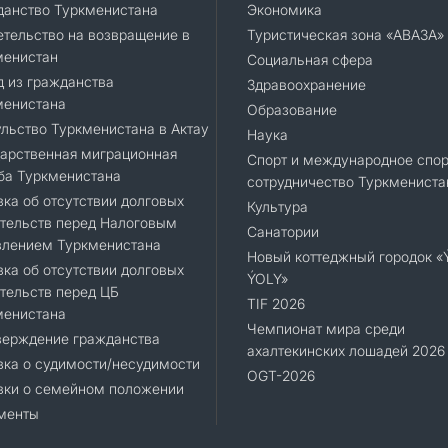
данство Туркменистана
Экономика
тельство на возвращение в
Туристическая зона «АВАЗА»
менистан
Социальная сфера
 из гражданства
Здравоохранение
менистана
Образование
льство Туркменистана в Актау
Наука
арственная миграционная
Спорт и международное спор
ба Туркменистана
сотрудничество Туркмениста
ка об отсутствии долговых
Культура
тельств перед Налоговым
Санатории
влением Туркменистана
Новый коттеджный городок 
ка об отсутствии долговых
ÝOLY»
тельств перед ЦБ
TIF 2026
менистана
Чемпионат мира среди
верждение гражданства
ахалтекинских лошадей 2026
ка о судимости/несудимости
OGT-2026
вки о семейном положении
менты