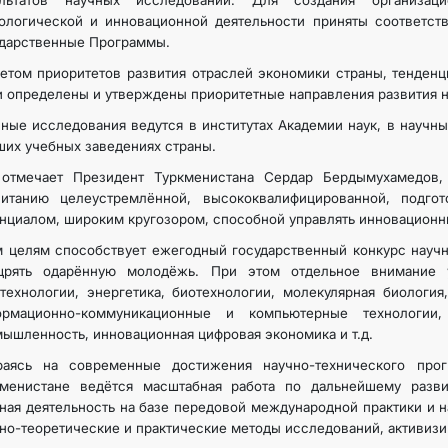
ультатов научных исследований. Для создания организаци
ологической и инновационной деятельности приняты соответст
дарственные Программы.
етом приоритетов развития отраслей экономики страны, тенден
 определены и утверждены приоритетные направления развития на
ные исследования ведутся в институтах Академии наук, в научны
их учебных заведениях страны.
 отмечает Президент Туркменистана Сердар Бердымухамедов,
питанию целеустремлённой, высококвалифицированной, подг
нциалом, широким кругозором, способной управлять инновационн
 целям способствует ежегодный государственный конкурс научн
щрять одарённую молодёжь. При этом отдельное внимание у
технологии, энергетика, биотехнологии, молекулярная биология,
ормационно-коммуникационные и компьютерные технологии
ышленность, инновационная цифровая экономика и т.д.
раясь на современные достижения научно-технического про
кменистане ведётся масштабная работа по дальнейшему разви
ная деятельность на базе передовой международной практики и
но-теоретические и практические методы исследований, активиз