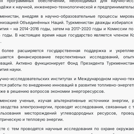
ых программных обеспечений, необходимых для научно-иссл
дёжи к научной, инженерно-технологической и предпринимательс
менистан, внедряя в научно-образовательные процессы мировы
низацией Объединённых Наций. Туркменистан дважды избирался 
ития – на 2014-2016 годы, затем на 2017-2020 годы и Комиссии по 
 годы. В настоящее время наше государство является членом К
.
 более расширяется государственная поддержка и укрепляет
чшается финансирование перспективных исследований, опыт
оваций. Активно функционирует Фонд Президента Туркменист
ития науки.
учно-исследовательских институтах и Международном научно-те
тся работы по внедрению инноваций в развитие топливно-энерге
кже в решению вопросов экономии энергоресурсов.
кменские ученые, изучая альтернативные источники энергии, 
зводства электроэнергии, проводят исследования, связанные с т
ользования месторождений углеводородных ресурсов, пров
трическую и тепловую энергии.
те с тем проводятся научные исследования по охране окружаю