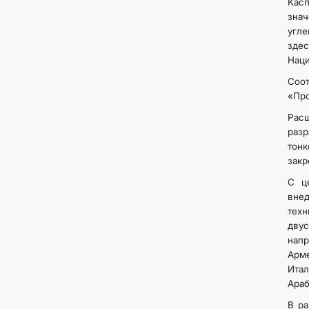
Касп
зна
угле
здес
Наци
Соо
«Про
Расш
раз
тон
закр
С ц
вне
тех
дву
напр
Арме
Итал
Араб
В р