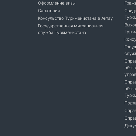
Оформление визы
Граж
Санатории
Cвиде
Турк
Консульство Туркменистана в Актау
Выход
Государственная миграционная
Турк
служба Туркменистана
Консу
Госуд
служ
Справ
обяза
упра
Справ
обяза
Турк
Подт
Справ
Cпра
Доку