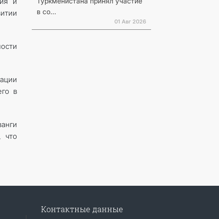
Туркменистана принял участие
ия и
в со...
итии
01 Авг 2026
ности
зации
его в
анги
, что
Контактные данные