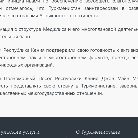
ми инициативами по обеспечению всеобщего благополуч
и отмечалось, что Туркменистан заинтересован в разв
исле со странами Африканского континента.
ация о структуре Меджлиса и его многоплановой деятель
тельной базы.
 Республика Кения подтвердили свою готовность к активи
устороннем, так и в многостороннем формате, прежде вс
ународных организаций.
 и Полномочный Посол Республики Кения Джон Майн Мв
сть представлять свою страну в Туркменистане, заверив
ужественных межгосударственных отношений.
ульские услуги
О Туркменистане