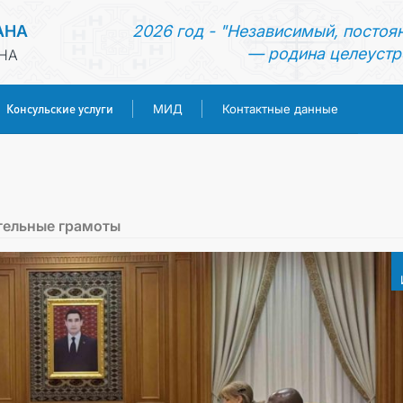
АНА
2026 год - "Независимый, постоя
— родина целеустр
НА
Консульские услуги
МИД
Контактные данные
ГЛАВНАЯ
НОВОСТИ
тельные грамоты
ТУРКМЕНИСТАН
КОНСУЛЬСКИЕ УСЛУГИ
МИД
КОНТАКТНЫЕ ДАННЫЕ