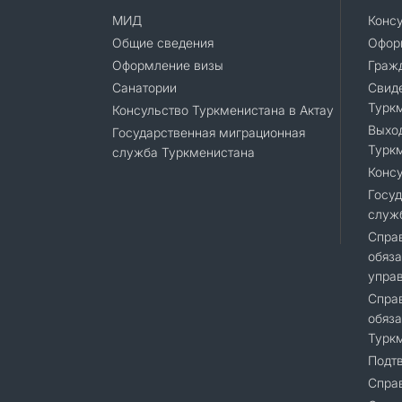
МИД
Конс
Общие сведения
Офор
Оформление визы
Граж
Санатории
Cвиде
Турк
Консульство Туркменистана в Актау
Выход
Государственная миграционная
Турк
служба Туркменистана
Консу
Госуд
служ
Справ
обяза
упра
Справ
обяза
Турк
Подт
Справ