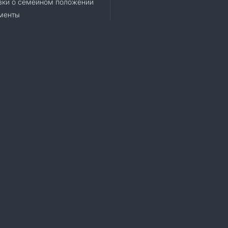
вки о семейном положении
менты