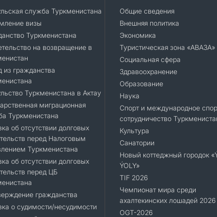
ульская служба Туркменистана
Общие сведения
мление визы
Внешняя политика
данство Туркменистана
Экономика
тельство на возвращение в
Туристическая зона «АВАЗА»
менистан
Социальная сфера
 из гражданства
Здравоохранение
менистана
Образование
льство Туркменистана в Актау
Наука
арственная миграционная
Спорт и международное спор
ба Туркменистана
сотрудничество Туркмениста
ка об отсутствии долговых
Культура
тельств перед Налоговым
Санатории
влением Туркменистана
Новый коттеджный городок 
ка об отсутствии долговых
ÝOLY»
тельств перед ЦБ
TIF 2026
менистана
Чемпионат мира среди
верждение гражданства
ахалтекинских лошадей 2026
ка о судимости/несудимости
OGT-2026