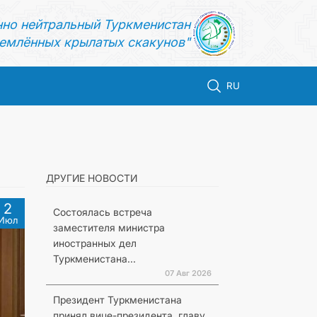
нно нейтральный Туркменистан
емлённых крылатых скакунов"
RU
ДРУГИЕ НОВОСТИ
2
Состоялась встреча
Июл
заместителя министра
иностранных дел
Туркменистана...
07 Авг 2026
Президент Туркменистана
принял вице-президента, главу