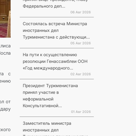
Федерального деп...
06 Авг 2026
Состоялась встреча Министра
иностранных дел
Туркменистана с действующи...
05 Авг 2026
лиса
осла
На пути к осуществлению
резолюции Генассамблеи ООН
«Год международного...
та с
02 Авг 2026
ению
Президент Туркменистана
принял участие в
неформальной
ол от
Консультативной...
дару
01 Авг 2026
Заместитель министра
кого
иностранных дел