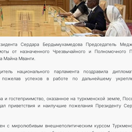
зидента Сердара Бердымухамедова Председатель Медж
моты от назначенного Чрезвычайного и Полномочного П
а Майна Мванги.
дитель национального парламента поздравила диплома
, пожелав успехов в работе по дальнейшему укрепл
а и гостеприимство, оказанное на турк­менской земле, Пос
дал приветствия и наилучшие пожелания Президенту Сер
лен с миролюбивым внешнеполитическим курсом Туркменс