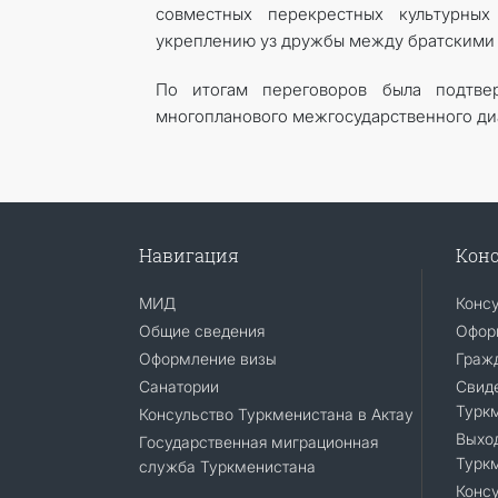
совместных перекрестных культурны
укреплению уз дружбы между братскими 
По итогам переговоров была подтве
многопланового межгосударственного ди
Навигация
Конс
МИД
Конс
Общие сведения
Офор
Оформление визы
Граж
Санатории
Cвиде
Турк
Консульство Туркменистана в Актау
Выход
Государственная миграционная
Турк
служба Туркменистана
Консу