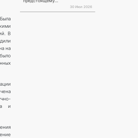
предстоящему...
30 Июл 2026
Была
кими
ий. В
рдили
на на
 было
анных
зации
чена
чно-
та и
ления
дение