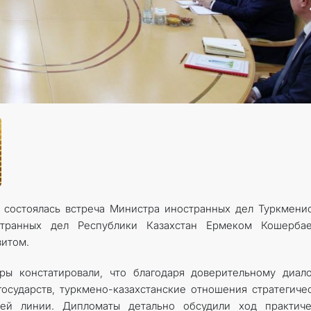
 состоялась встреча Министра иностранных дел Туркмени
ранных дел Республики Казахстан Ермеком Кошербае
итом.
ры констатировали, что благодаря доверительному диал
государств, туркмено-казахстанские отношения стратегиче
щей линии. Дипломаты детально обсудили ход практиче