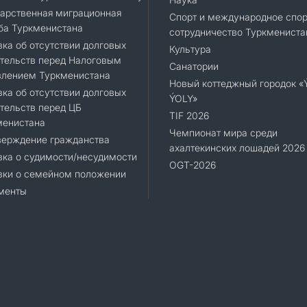
арственная миграционная
Спорт и международное спор
ба Туркменистана
сотрудничество Туркмениста
ка об отсутствии долговых
Культура
тельств перед Налоговым
Санатории
влением Туркменистана
Новый коттеджный городок 
ка об отсутствии долговых
ÝOLY»
тельств перед ЦБ
TIF 2026
менистана
Чемпионат мира среди
верждение гражданства
ахалтекинских лошадей 2026
ка о судимости/несудимости
OGT-2026
вки о семейном положении
менты