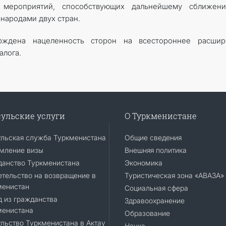
х мероприятий, способствующих дальнейшему сближен
народами двух стран.
рждена нацеленность сторон на всестороннее расшир
алога.
ульские услуги
О Туркменистане
ульская служба Туркменистана
Общие сведения
мление визы
Внешняя политика
данство Туркменистана
Экономика
тельство на возвращение в
Туристическая зона «АВАЗА»
менистан
Социальная сфера
 из гражданства
Здравоохранение
менистана
Образование
льство Туркменистана в Актау
Наука