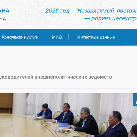
АНА
2026 год - "Независимый, постоя
— родина целеустр
НА
Консульские услуги
МИД
Контактные данные
ГЛАВНАЯ
НОВОСТИ
руководителей внешнеполитических ведомств
ТУРКМЕНИСТАН
КОНСУЛЬСКИЕ УСЛУГИ
МИД
КОНТАКТНЫЕ ДАННЫЕ