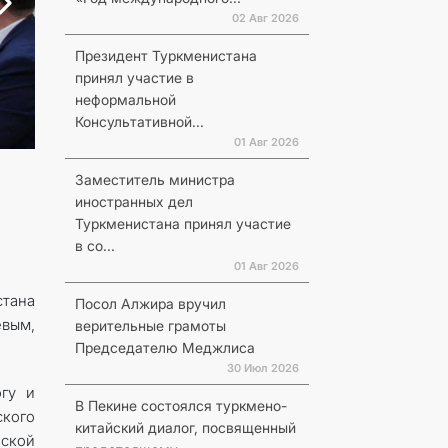
02 Авг 2026
Президент Туркменистана
принял участие в
неформальной
Консультативной...
01 Авг 2026
Заместитель министра
иностранных дел
Туркменистана принял участие
в со...
01 Авг 2026
стана
Посол Алжира вручил
вым,
верительные грамоты
Председателю Меджлиса
30 Июл 2026
огу и
В Пекине состоялся туркмено-
ского
китайский диалог, посвященный
ской