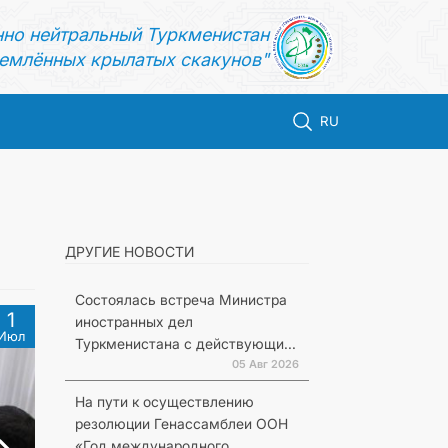
нно нейтральный Туркменистан
емлённых крылатых скакунов"
RU
ДРУГИЕ НОВОСТИ
Состоялась встреча Министра
1
иностранных дел
Июл
Туркменистана с действующи...
05 Авг 2026
На пути к осуществлению
резолюции Генассамблеи ООН
«Год международного...