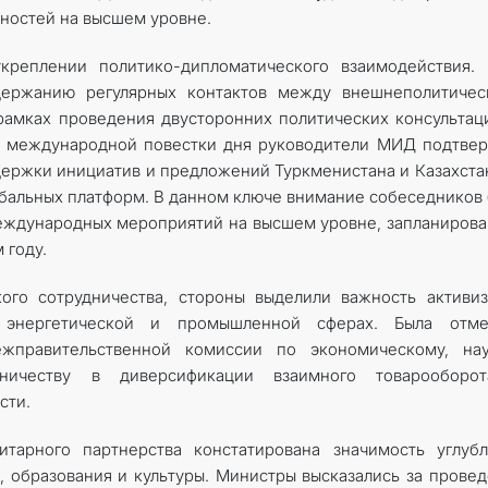
ностей на высшем уровне.
реплении политико-дипломатического взаимодействия. 
держанию регулярных контактов между внешнеполитичес
 рамках проведения двусторонних политических консультац
и международной повестки дня руководители МИД подтве
ержки инициатив и предложений Туркменистана и Казахста
обальных платформ. В данном ключе внимание собеседников
еждународных мероприятий на высшем уровне, запланиров
 году.
ого сотрудничества, стороны выделили важность активи
й, энергетической и промышленной сферах. Была отме
жправительственной комиссии по экономическому, нау
дничеству в диверсификации взаимного товарооборо
сти.
итарного партнерства констатирована значимость углуб
, образования и культуры. Министры высказались за прове