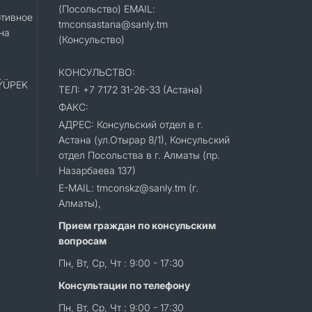
(Посольство) EMAIL:
тивное
tmconsastana@sanly.tm
на
(Консульство)
КОНСУЛЬСТВО:
«ÝÜPEK
ТЕЛ: +7 7172 31-26-33 (Астана)
ФАКС:
АДРЕС: Консульский отдел в г.
Астана (ул.Отырар 8/1), Консульский
отдел Посольства в г. Алматы (пр.
Назарбаева 137)
E-MAIL: tmconskz@sanly.tm (г.
Алматы),
Прием граждан по консульским
вопросам
Пн, Вт, Ср, Чт : 9:00 - 17:30
Консультации по телефону
Пн, Вт, Ср, Чт : 9:00 - 17:30