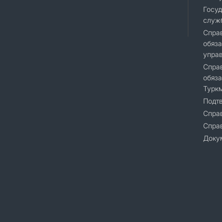
Госуд
служ
Справ
обяза
упра
Справ
обяза
Турк
Подт
Справ
Cпра
Доку