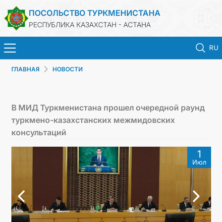
ПОСОЛЬСТВО ТУРКМЕНИСТАНА
РЕСПУБЛИКА КАЗАХСТАН - АСТАНА
RU
ГЛАВНАЯ
НОВОСТИ
ГЛАВНАЯ
НОВОСТИ
В МИД Туркменистана прошел очередной раунд
туркмено-казахстанских межмидовских
ТУРКМЕНИСТАН
консультаций
1
КОНСУЛЬСКИЕ УСЛУГИ
Июл
МИД
КОНТАКТНЫЕ ДАННЫЕ