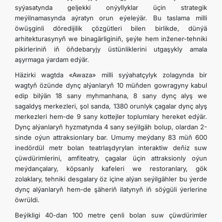
syýasatynda geljekki onýyllyklar üçin strategik
meýilnamasynda aýratyn orun eýeleýär. Bu taslama milli
öwüşginli döredijilik çözgütleri bilen birlikde, dünýä
arhitekturasynyň we binagärliginiň, şeýle hem inžener-tehniki
pikirleriniň iň öňdebaryjy üstünliklerini utgaşykly amala
aşyrmaga ýardam edýär.
Häzirki wagtda «Awaza» milli syýahatçylyk zolagynda bir
wagtyň özünde dynç alýanlaryň 10 müňden gowragyny kabul
edip bilýän 18 sany myhmanhana, 8 sany dynç alyş we
sagaldyş merkezleri, şol sanda, 1380 orunlyk çagalar dynç alyş
merkezleri hem-de 9 sany kottejler toplumlary hereket edýär.
Dynç alýanlaryň hyzmatynda 4 sany seýilgäh bolup, olardan 2-
sinde oýun attraksionlary bar. Umumy meýdany 83 müň 600
inedördül metr bolan teatrlaşdyrylan interaktiw deňiz suw
çüwdürimlerini, amfiteatry, çagalar üçin attraksionly oýun
meýdançalary, köpsanly kafeleri we restoranlary, gök
zolaklary, tehniki desgalary öz içine alýan seýilgähler bu ýerde
dynç alýanlaryň hem-de şäheriň ilatynyň iň söýgüli ýerlerine
öwrüldi.
Beýikligi 40-dan 100 metre çenli bolan suw çüwdürimler