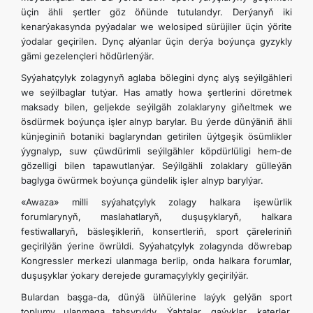
üçin ähli şertler göz öňünde tutulandyr. Derýanyň iki
kenarýakasynda pyýadalar we welosiped sürüjiler üçin ýörite
ýodalar geçirilen. Dynç alýanlar üçin derýa boýunça gyzykly
gämi gezelençleri hödürlenýär.
Syýahatçylyk zolagynyň aglaba bölegini dynç alyş seýilgähleri
we seýilbaglar tutýar. Has amatly howa şertlerini döretmek
maksady bilen, geljekde seýilgäh zolaklaryny giňeltmek we
ösdürmek boýunça işler alnyp barylar. Bu ýerde dünýäniň ähli
künjeginiň botaniki baglaryndan getirilen üýtgeşik ösümlikler
ýygnalyp, suw çüwdürimli seýilgähler köpdürlüligi hem-de
gözelligi bilen tapawutlanýar. Seýilgähli zolaklary gülleýän
baglyga öwürmek boýunça gündelik işler alnyp barylýar.
«Awaza» milli syýahatçylyk zolagy halkara işewürlik
forumlarynyň, maslahatlaryň, duşuşyklaryň, halkara
festiwallaryň, bäsleşikleriň, konsertleriň, sport çäreleriniň
geçirilýän ýerine öwrüldi. Syýahatçylyk zolagynda döwrebap
Kongressler merkezi ulanmaga berlip, onda halkara forumlar,
duşuşyklar ýokary derejede guramaçylykly geçirilýär.
Bulardan başga-da, dünýä ülňülerine laýyk gelýän sport
toplumy ulanmaga tabşyryldy. Ýahtalar, gaýyklar, katerler,