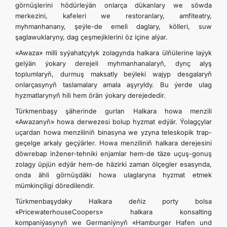
görnüşlerini hödürleýän onlarça dükanlary we söwda
merkezini, kafeleri we restoranlary, amfiteatry,
myhmanhanany, şeýle-de emeli daglary, kölleri, suw
şaglawuklaryny, dag çeşmejiklerini öz içine alýar.
«Awaza» milli syýahatçylyk zolagynda halkara ülňülerine laýyk
gelýän ýokary derejeli myhmanhanalaryň, dynç alyş
toplumlaryň, durmuş maksatly beýleki wajyp desgalaryň
onlarçasynyň taslamalary amala aşyryldy. Bu ýerde ulag
hyzmatlarynyň hili hem örän ýokary derejededir.
Türkmenbaşy şäherinde gurlan Halkara howa menzili
«Awazanyň» howa derwezesi bolup hyzmat edýär. Ýolagçylar
uçardan howa menziliniň binasyna we yzyna teleskopik trap-
geçelge arkaly geçýärler. Howa menziliniň halkara derejesini
döwrebap inžener-tehniki enjamlar hem-de täze uçuş-gonuş
zolagy üpjün edýär hem-de häzirki zaman ölçegler esasynda,
onda ähli görnüşdäki howa ulaglaryna hyzmat etmek
mümkinçiligi döredilendir.
Türkmenbaşydaky Halkara deňiz porty bolsa
«PricewaterhouseCoopers» halkara konsalting
kompaniýasynyň we Germaniýnyň «Hamburger Hafen und