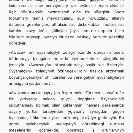
katamaranlar, suw paraşýutlary we beýlekiler dynç alýanlar
üçin hödürlenýän hyzmatlaryň diňe bir bölegidir. Sport
toplumlary, tennis meýdançalary, suw howuzlary, atlaryň
üstünde gezelençler, attraksionlar, diskoklublar, restoranlar,
kafeler mawy deňiz, gülleýän ýaýla hem-de depeler bilen
bilelikde utgaşyp, aýratyn bir özboluşlulygy hem-de gözelligi
döredýär.
«Awaza» milli syýahatçylyk zolagy özünde dünýäniň ösen,
öňdebaryjy binagärlik hem-de inžener-tehniki çözgütlerini
jemleýär. «Awazanyň» infrastrukturasy ösýär we özgerýär.
Syýahatçylyk zolagynyň özüneçekijiligini has-da artdyrmak
boýunça geçirilýän ähli çäreler bu ýere gelýän syýahatçylaryň
artmagyna ýardam edýär.
«Awazada» amala aşyrylýan özgertmeler Türkmenistanyň diňe
bir ykdysady taýdan güýçli depginde ösýändiginiň
subutnamasy bolmak bilen çäklenmän, halkara derejesinde
daşary ýurtlar tarapyndan ygtybarly synagdan geçen
hyzmatdaş hökmünde ykrar edilendigini aýdyň görkezýär. Bu
ýerde syýahatçylyk pudagynyň döredilmegi durmuş
meselelerini çözmekde, goşmaça iş orunlarynyň