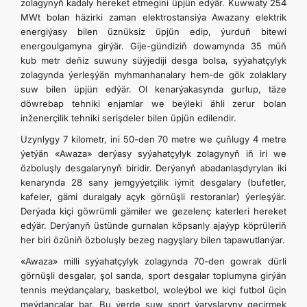
zolagynyň kadaly hereket etmegini üpjün edýär. Kuwwaty 254
MWt bolan häzirki zaman elektrostansiýa Awazany elektrik
energiýasy bilen üznüksiz üpjün edip, ýurduň bitewi
energoulgamyna girýär. Gije-gündiziň dowamynda 35 müň
kub metr deňiz suwuny süýjediji desga bolsa, syýahatçylyk
zolagynda ýerleşýän myhmanhanalary hem-de gök zolaklary
suw bilen üpjün edýär. Ol kenarýakasynda gurlup, täze
döwrebap tehniki enjamlar we beýleki ähli zerur bolan
inženerçilik tehniki serişdeler bilen üpjün edilendir.
Uzynlygy 7 kilometr, ini 50-den 70 metre we çuňlugy 4 metre
ýetýän «Awaza» derýasy syýahatçylyk zolagynyň iň iri we
özboluşly desgalarynyň biridir. Derýanyň abadanlaşdyrylan iki
kenarynda 28 sany jemgyýetçilik iýmit desgalary (bufetler,
kafeler, gämi duralgaly açyk görnüşli restoranlar) ýerleşýär.
Derýada kiçi göwrümli gämiler we gezelenç katerleri hereket
edýär. Derýanyň üstünde gurnalan köpsanly ajaýyp köprüleriň
her biri özüniň özboluşly bezeg nagyşlary bilen tapawutlanýar.
«Awaza» milli syýahatçylyk zolagynda 70-den gowrak dürli
görnüşli desgalar, şol sanda, sport desgalar toplumyna girýän
tennis meýdançalary, basketbol, woleýbol we kiçi futbol üçin
meýdançalar bar. Bu ýerde suw sport ýaryşlaryny geçirmek