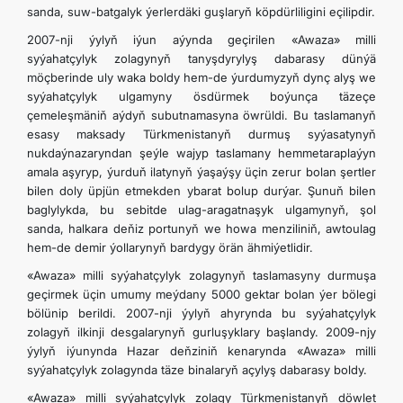
sanda, suw-batgalyk ýerlerdäki guşlaryň köpdürliligini eçilipdir.
2007-nji ýylyň iýun aýynda geçirilen «Awaza» milli
syýahatçylyk zolagynyň tanyşdyrylyş dabarasy dünýä
möçberinde uly waka boldy hem-de ýurdumyzyň dynç alyş we
syýahatçylyk ulgamyny ösdürmek boýunça täzeçe
çemeleşmäniň aýdyň subutnamasyna öwrüldi. Bu taslamanyň
esasy maksady Türkmenistanyň durmuş syýasatynyň
nukdaýnazaryndan şeýle wajyp taslamany hemmetaraplaýyn
amala aşyryp, ýurduň ilatynyň ýaşaýşy üçin zerur bolan şertler
bilen doly üpjün etmekden ybarat bolup durýar. Şunuň bilen
baglylykda, bu sebitde ulag-aragatnaşyk ulgamynyň, şol
sanda, halkara deňiz portunyň we howa menziliniň, awtoulag
hem-de demir ýollarynyň bardygy örän ähmiýetlidir.
«Awaza» milli syýahatçylyk zolagynyň taslamasyny durmuşa
geçirmek üçin umumy meýdany 5000 gektar bolan ýer bölegi
bölünip berildi. 2007-nji ýylyň ahyrynda bu syýahatçylyk
zolagyň ilkinji desgalarynyň gurluşyklary başlandy. 2009-njy
ýylyň iýunynda Hazar deňziniň kenarynda «Awaza» milli
syýahatçylyk zolagynda täze binalaryň açylyş dabarasy boldy.
«Awaza» milli syýahatçylyk zolagy Türkmenistanyň döwlet