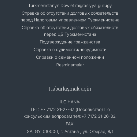
Türkmenistanyň Döwlet migrasiyýa gullugy
Справка об отсутствии долговых обязательств
перед Налоговым управлением Туркменистана
Справка об отсутствии долговых обязательств
перед ЦБ Туркменистана
Подтверждение гражданства
Справка о судимости/несудимости
Cправки о семейном положении
Resminamalar
Habarlaşmak üçin
ILÇIHANA:
TEL: +7 7172 31-27-67 (Посольство) По
консульским вопросам тел:+7 7172 31-26-33.
FAX:
SALGY: 010000, г. Астана , ул. Отырар, 8/1