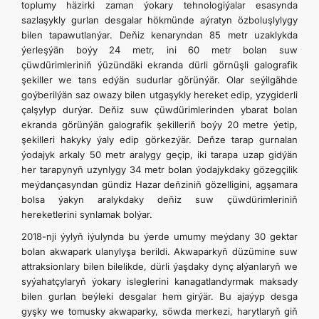
toplumy häzirki zaman ýokary tehnologiýalar esasynda
sazlaşykly gurlan desgalar hökmünde aýratyn özboluşlylygy
bilen tapawutlanýar. Deňiz kenaryndan 85 metr uzaklykda
ýerleşýän boýy 24 metr, ini 60 metr bolan suw
çüwdürimleriniň ýüzündäki ekranda dürli görnüşli galografik
şekiller we tans edýän sudurlar görünýär. Olar seýilgähde
goýberilýän saz owazy bilen utgaşykly hereket edip, yzygiderli
çalşylyp durýar. Deňiz suw çüwdürimlerinden ybarat bolan
ekranda görünýän galografik şekilleriň boýy 20 metre ýetip,
şekilleri hakyky ýaly edip görkezýär. Deňze tarap gurnalan
ýodajyk arkaly 50 metr aralygy geçip, iki tarapa uzap gidýän
her tarapynyň uzynlygy 34 metr bolan ýodajykdaky gözegçilik
meýdançasyndan gündiz Hazar deňziniň gözelligini, agşamara
bolsa ýakyn aralykdaky deňiz suw çüwdürimleriniň
hereketlerini synlamak bolýar.
2018-nji ýylyň iýulynda bu ýerde umumy meýdany 30 gektar
bolan akwapark ulanylyşa berildi. Akwaparkyň düzümine suw
attraksionlary bilen bilelikde, dürli ýaşdaky dynç alýanlaryň we
syýahatçylaryň ýokary isleglerini kanagatlandyrmak maksady
bilen gurlan beýleki desgalar hem girýär. Bu ajaýyp desga
gyşky we tomusky akwaparky, söwda merkezi, harytlaryň giň