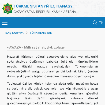
TÜRKMENISTANYŇ ILÇIHANASY
GAZAGYSTAN RESPUBLIKASY - ASTANA
TK
BAŞ SAHYPA
TÜRKMENISTAN
BAŞ SAHYPA
HABARLAR
«AWAZA» Milli syýahatçylyk zolagy
Hazaryň türkmen bölegi sagaldyş-dynç alyş we ekologiki
TÜRKMENISTAN
syýahatçylygy ösdürmek babatda ägirt uly mümkinçiliklere
eýedir. Häzirki wagtda syýahatçylyk Türkmenistanyň
ykdysadyýetiniň wajyp ugurlarynyň biri bolmak bilen, ýurduň
KONSULLYK HYZMATLARY
durmuş-ykdysady taýdan ösmegine mynasyp goşant goşýar.
Tebigatyň özi bu künjek hakynda alada edip, mylaýym howa
DIM
şertleri, minerally palçyk çeşmeleri we köp kilometrlere uzap
gidýän altyn öwüşginli çägesöw deňiz kenarlary, gözelligi
ARAGATNAŞYK
boýunça täsin deňiz görnüşleri, «Hazar» döwlet
goraghanasynyň biologik köpdürliligi bilen tapawutlanýan, şol