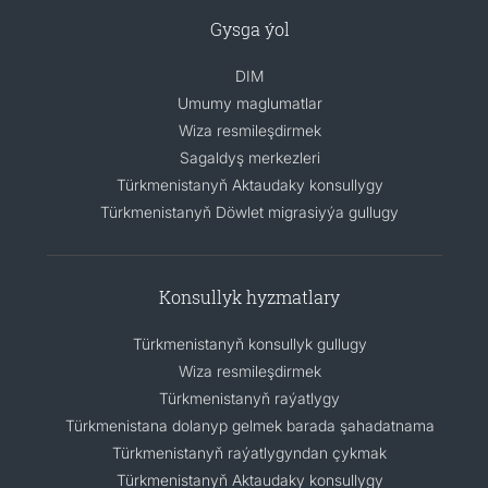
Gysga ýol
DIM
Umumy maglumatlar
Wiza resmileşdirmek
Sagaldyş merkezleri
Türkmenistanyň Aktaudaky konsullygy
Türkmenistanyň Döwlet migrasiyýa gullugy
Konsullyk hyzmatlary
Türkmenistanyň konsullyk gullugy
Wiza resmileşdirmek
Türkmenistanyň raýatlygy
Türkmenistana dolanyp gelmek barada şahadatnama
Türkmenistanyň raýatlygyndan çykmak
Türkmenistanyň Aktaudaky konsullygy