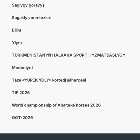
Saglygy goraýyş
Sagaldyş merkezleri
Bilim
Ylym
TÜRKMENISTANYŇ HALKARA SPORT HYZMATDAŞLYGY
Medeniýet
Täze «ÝÜPEK ÝOLY» kottedj şäherçesi
TIF 2026
World championship of Ahalteke horses 2026
OGT-2026