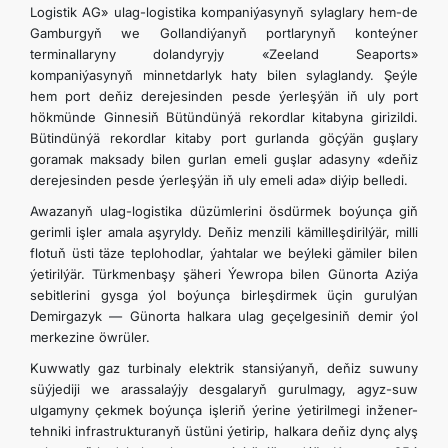
Logistik AG» ulag-logistika kompaniýasynyň sylaglary hem-de
Gamburgyň we Gollandiýanyň portlarynyň konteýner
terminallaryny dolandyryjy «Zeeland Seaports»
kompaniýasynyň minnetdarlyk haty bilen sylaglandy. Şeýle
hem port deňiz derejesinden pesde ýerleşýän iň uly port
hökmünde Ginnesiň Bütündünýä rekordlar kitabyna girizildi.
Bütindünýä rekordlar kitaby port gurlanda göçýän guşlary
goramak maksady bilen gurlan emeli guşlar adasyny «deňiz
derejesinden pesde ýerleşýän iň uly emeli ada» diýip belledi.
Awazanyň ulag-logistika düzümlerini ösdürmek boýunça giň
gerimli işler amala aşyryldy. Deňiz menzili kämilleşdirilýär, milli
flotuň üsti täze teplohodlar, ýahtalar we beýleki gämiler bilen
ýetirilýär. Türkmenbaşy şäheri Ýewropa bilen Günorta Aziýa
sebitlerini gysga ýol boýunça birleşdirmek üçin gurulýan
Demirgazyk — Günorta halkara ulag geçelgesiniň demir ýol
merkezine öwrüler.
Kuwwatly gaz turbinaly elektrik stansiýanyň, deňiz suwuny
süýjediji we arassalaýjy desgalaryň gurulmagy, agyz-suw
ulgamyny çekmek boýunça işleriň ýerine ýetirilmegi inžener-
tehniki infrastrukturanyň üstüni ýetirip, halkara deňiz dynç alyş