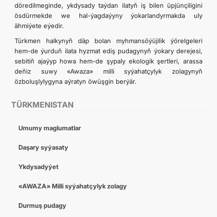
döredilmeginde, ykdysady taýdan ilatyň iş bilen üpjünçiligini
ösdürmekde we hal-ýagdaýyny ýokarlandyrmakda uly
ähmiýete eýedir.
Türkmen halkynyň däp bolan myhmansöýüjilik ýörelgeleri
hem-de ýurduň ilata hyzmat ediş pudagynyň ýokary derejesi,
sebitiň ajaýyp howa hem-de şypaly ekologik şertleri, arassa
deňiz suwy «Awaza» milli syýahatçylyk zolagynyň
özboluşlylygyna aýratyn öwüşgin berýär.
TÜRKMENISTAN
Umumy maglumatlar
Daşary syýasaty
Ykdysadyýet
«AWAZA» Milli syýahatçylyk zolagy
Durmuş pudagy