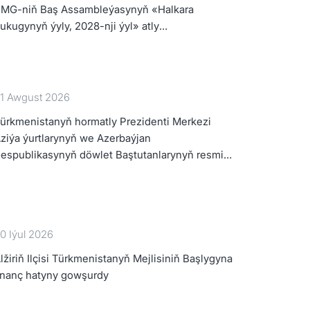
MG-niň Baş Assambleýasynyň «Halkara
ukugynyň ýyly, 2028-nji ýyl» atly
ararnamasyny durmuşa geçirmegiň ýolunda
1 Awgust 2026
ürkmenistanyň hormatly Prezidenti Merkezi
ziýa ýurtlarynyň we Azerbaýjan
espublikasynyň döwlet Baştutanlarynyň resmi
äl konsultatiw duşuşygyna gatnaşdy
0 Iýul 2026
lžiriň Ilçisi Türkmenistanyň Mejlisiniň Başlygyna
nanç hatyny gowşurdy