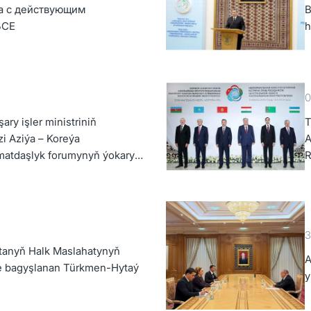
а с действующим
B
БСЕ
h
K
0
ry işler ministriniň
T
i Aziýa – Koreýa
A
matdaşlyk forumynyň ýokary
R
damlarynyň mejlisine gatnaşdy
d
3
tanyň Halk Maslahatynyň
A
e bagyşlanan Türkmen-Hytaý
y