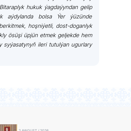
Bitaraplyk hukuk ýagdaýyndan gelip
yk aýdylanda bolsa Ýer ýüzünde
rkitmek, hoşniýetli, dost-doganlyk
kly ösüşi üpjün etmek geljekde hem
syýasatynyň ileri tutulýan ugurlary
2 AWGUST / 2026