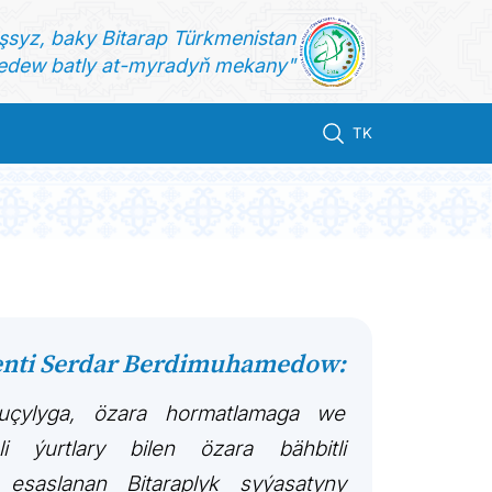
şsyz, baky Bitarap Türkmenistan
dew batly at-myradyň mekany"
TK
enti Serdar Berdimuhamedow:
şuçylyga, özara hormatlamaga we
i ýurtlary bilen özara bähbitli
esaslanan Bitaraplyk syýasatyny