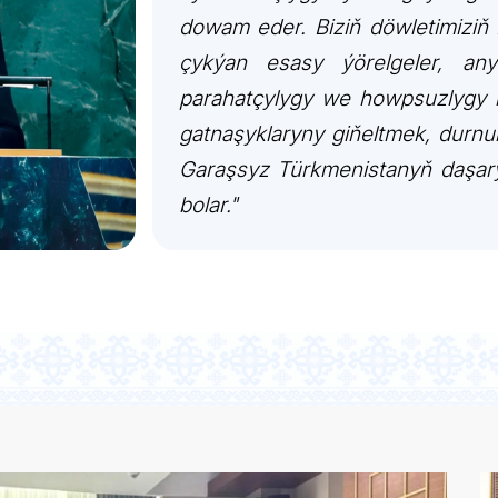
dowam eder. Biziň döwletimiziň 
çykýan esasy ýörelgeler, an
parahatçylygy we howpsuzlygy be
gatnaşyklaryny giňeltmek, durnu
Garaşsyz Türkmenistanyň daşary 
bolar."