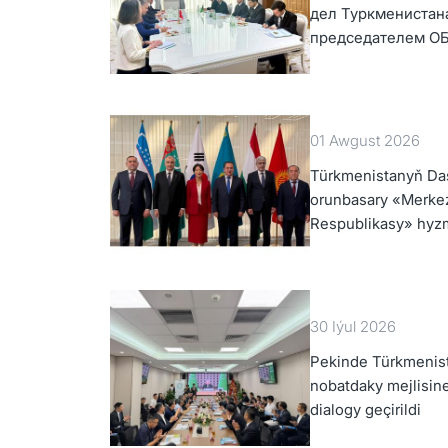
дел Туркменистан
председателем О
01 Awgust 2026
Türkmenistanyň Daşa
orunbasary «Merkez
Respublikasy» hyz
derejeli wezipeli a
30 Iýul 2026
Pekinde Türkmenis
nobatdaky mejlisin
dialogy geçirildi