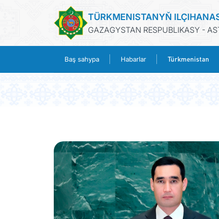
TÜRKMENISTANYŇ ILÇIHANA
GAZAGYSTAN RESPUBLIKASY - A
Türkmenistan
Baş sahypa
Habarlar