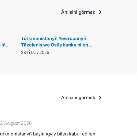
hyzmatdaşlygynyň esasy ugurlary ara
Ählisini görmek
Türkmenistanyň Ýewropanyň
-iň
Täzeleniş we Ösüş banky bilen
riniň
hyzmatdaşlygy täze derejä çykýar
28 IÝUL / 2026
Ählisini görmek
2 Awgust 2026
ürkmenistanyň başlangyjy bilen kabul edilen