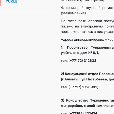
ÝÜKLE
4. копия действующей регист
(уведомление).
По готовности справки посту
письмо на электронную почту
неотложно, так как в них указа
Адреса дипломатических мисси
1) Посольство Туркмениста
ул.Отырар, дом № 8/1,
тел. (+77172) 312633;
2) Консульский отдел Посоль
(г.Алматы), ул.Назарбаева, до
тел. (+7727) 2726992;
3) Консульство Туркменистан
микрорайон, жилой комплекс 
тел. (+77292) 422474.