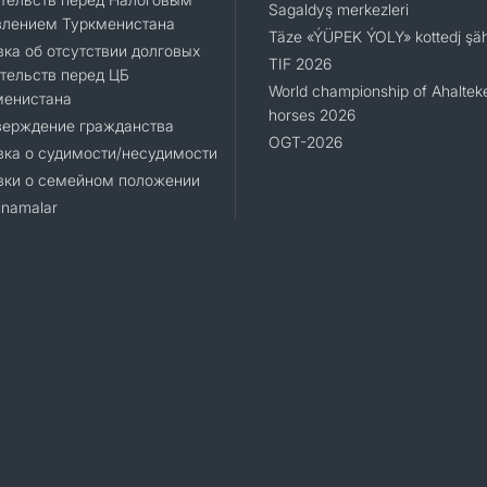
Sagaldyş merkezleri
влением Туркменистана
Täze «ÝÜPEK ÝOLY» kottedj şäh
ка об отсутствии долговых
TIF 2026
тельств перед ЦБ
World championship of Ahaltek
менистана
horses 2026
верждение гражданства
OGT-2026
ка о судимости/несудимости
вки о семейном положении
namalar