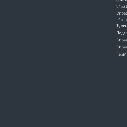
упра
Справ
обяза
Турк
Подт
Справ
Cпра
Resmi