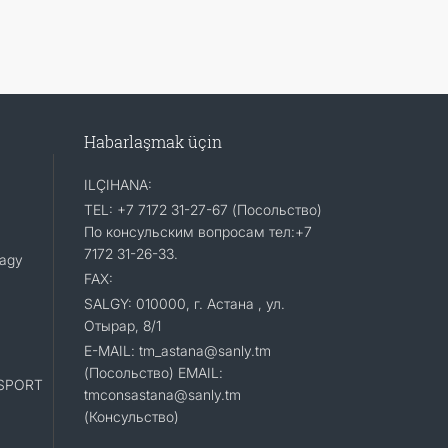
Habarlaşmak üçin
ILÇIHANA:
TEL: +7 7172 31-27-67 (Посольство)
По консульским вопросам тел:+7
7172 31-26-33.
lagy
FAX:
SALGY: 010000, г. Астана , ул.
Отырар, 8/1
E-MAIL: tm_astana@sanly.tm
(Посольство) EMAIL:
SPORT
tmconsastana@sanly.tm
(Консульство)