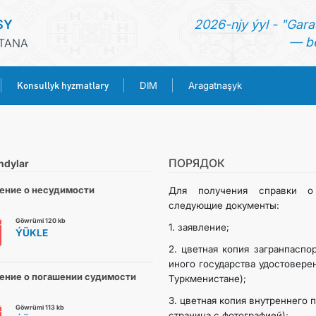
SY
2026-njy ýyl - "Gara
— be
STANA
Konsullyk hyzmatlary
DIM
Aragatnaşyk
BAŞ SAHYPA
HABARLAR
ПОРЯДОК
ndylar
ение о несудимости
Для получения справки о 
TÜRKMENISTAN
следующие документы:
Göwrümi 120 kb
1. заявление;
ÝÜKLE
KONSULLYK HYZMATLARY
2. цветная копия загранпаспо
иного государства удостовере
DIM
ение о погашении судимости
Туркменистане);
3. цветная копия внутреннего пас
Göwrümi 113 kb
ARAGATNAŞYK
страница с фотографией);