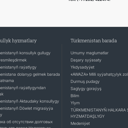
ullyk hyzmatlary
Türkmenistan barada
enistanyň konsullyk gullugy
Umumy maglumatlar
resmileşdirmek
Daşary syýasaty
enistanyň raýatlygy
Ykdysadyýet
enistana dolanyp gelmek barada
«AWAZA» Milli syýahatçylyk zo
datnama
Durmuş pudagy
enistanyň raýatlygyndan
Saglygy goraýyş
ak
Bilim
enistanyň Aktaudaky konsullygy
Ylym
enistanyň Döwlet migrasiyýa
TÜRKMENISTANYŇ HALKARA 
gy
HYZMATDAŞLYGY
ка об отсутствии долговых
Medeniýet
тельств перед Налоговым