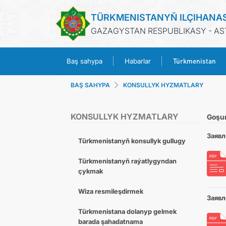
TÜRKMENISTANYŇ ILÇIHANA
GAZAGYSTAN RESPUBLIKASY - A
Türkmenistan
Baş sahypa
Habarlar
BAŞ SAHYPA
KONSULLYK HYZMATLARY
KONSULLYK HYZMATLARY
Goşu
Заявл
Türkmenistanyň konsullyk gullugy
Türkmenistanyň raýatlygyndan
çykmak
Wiza resmileşdirmek
Заявл
Türkmenistana dolanyp gelmek
barada şahadatnama