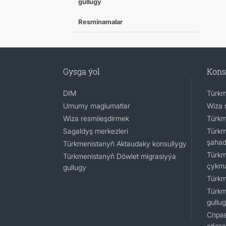
gullugy
Resminamalar
Gysga ýol
Kons
DIM
Türkm
Umumy maglumatlar
Wiza 
Wiza resmileşdirmek
Türkm
Sagaldyş merkezleri
Türkm
şaha
Türkmenistanyň Aktaudaky konsullygy
Türkm
Türkmenistanyň Döwlet migrasiyýa
çykm
gullugy
Türkm
Türkm
gullu
Справ
обяза