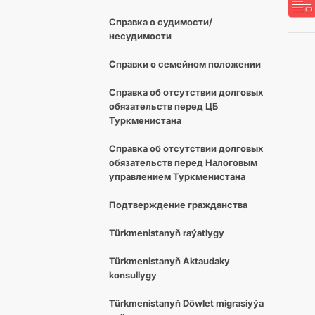
Справка о судимости/
несудимости
Cправки о семейном положении
Справка об отсутствии долговых
обязательств перед ЦБ
Туркменистана
Справка об отсутствии долговых
обязательств перед Налоговым
управлением Туркменистана
Подтверждение гражданства
Türkmenistanyň raýatlygy
Türkmenistanyň Aktaudaky
konsullygy
Türkmenistanyň Döwlet migrasiyýa