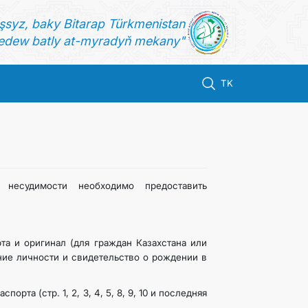
şsyz, baky Bitarap Türkmenistan
dew batly at-myradyň mekany"
TK
несудимости необходимо предоставить
рта и оригинал (для граждан Казахстана или
ние личности и свидетельство о рождении в
порта (стр. 1, 2, 3, 4, 5, 8, 9, 10 и последняя