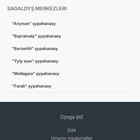
SAGALDYŞ MERKEZLERI
"Arçman" şypahanasy
"Baýramaly" şypahanasy
"Berzeňňi" şypahanasy
"Ýyly suw" şypahanasy
"Mollagara" şypahanasy
"Farab" şypahanasy
Gysga ýol
DIM
Umumy maglumatlar