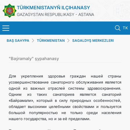
TÜRKMENISTANYŇ ILÇIHANASY
GAZAGYSTAN RESPUBLIKASY - ASTANA
TK
BAŞ SAHYPA
TÜRKMENISTAN
SAGALDYŞ MERKEZLERI
BAŞ SAHYPA
HABARLAR
"Baýramaly" şypahanasy
TÜRKMENISTAN
Для укрепления здоровья граждан нашей страны
усовершенствование санаторного обслуживания является
одной из важных отраслей системы здравоохранения.
KONSULLYK HYZMATLARY
Одним из таких санаториев является санаторий
«Байрамали», который в силу природных особенностей,
DIM
обладает высокими целебными свойствами и пользуется
большой популярностью не только среди населения
нашего государства, но и за её пределами.
ARAGATNAŞYK