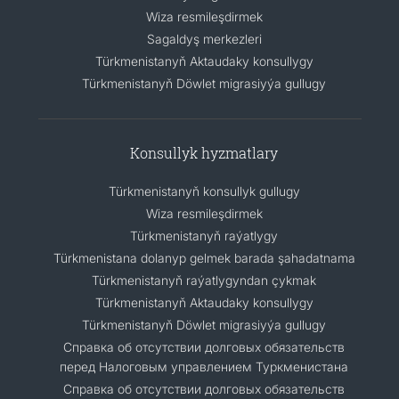
Wiza resmileşdirmek
Sagaldyş merkezleri
Türkmenistanyň Aktaudaky konsullygy
Türkmenistanyň Döwlet migrasiyýa gullugy
Konsullyk hyzmatlary
Türkmenistanyň konsullyk gullugy
Wiza resmileşdirmek
Türkmenistanyň raýatlygy
Türkmenistana dolanyp gelmek barada şahadatnama
Türkmenistanyň raýatlygyndan çykmak
Türkmenistanyň Aktaudaky konsullygy
Türkmenistanyň Döwlet migrasiyýa gullugy
Справка об отсутствии долговых обязательств
перед Налоговым управлением Туркменистана
Справка об отсутствии долговых обязательств