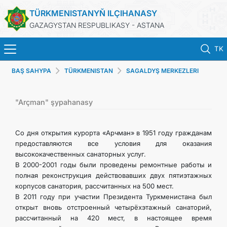
TÜRKMENISTANYŇ ILÇIHANASY
GAZAGYSTAN RESPUBLIKASY - ASTANA
TK
BAŞ SAHYPA
TÜRKMENISTAN
SAGALDYŞ MERKEZLERI
BAŞ SAHYPA
HABARLAR
"Arçman" şypahanasy
TÜRKMENISTAN
Со дня открытия курорта «Арчман» в 1951 году гражданам
предоставляются все условия для оказания
высококачественных санаторных услуг.
KONSULLYK HYZMATLARY
В 2000-2001 годы были проведены ремонтные работы и
полная реконструкция действовавших двух пятиэтажных
DIM
корпусов санатория, рассчитанных на 500 мест.
В 2011 году при участии Президента Туркменистана был
открыт вновь отстроенный четырёхэтажный санаторий,
ARAGATNAŞYK
рассчитанный на 420 мест, в настоящее время