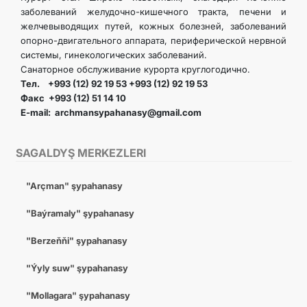
заболеваний желудочно-кишечного тракта, печени и
желчевыводящих путей, кожных болезней, заболеваний
опорно-двигательного аппарата, периферической нервной
системы, гинекологических заболеваний.
Санаторное обслуживание курорта круглогодично.
Тел. +993 (12) 92 19 53 +993 (12) 92 19 53
Факс +993 (12) 51 14 10
E-mail: archmansypahanasy@gmail.com
SAGALDYŞ MERKEZLERI
"Arçman" şypahanasy
"Baýramaly" şypahanasy
"Berzeňňi" şypahanasy
"Ýyly suw" şypahanasy
"Mollagara" şypahanasy