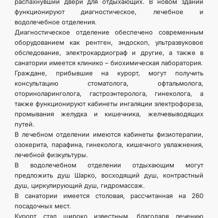
распахнувший двери для отдыхающих. В новом здании
функционируют диагностическое, лечебное и
водолечебное отделения.
Диагностическое отделение обеспечено современным
оборудованием как рентген, эндоскоп, ультразвуковое
обследование, электрокардиограф и другие, а также в
санатории имеется клинико – биохимическая лаборатория.
Граждане, прибывшие на курорт, могут получить
консультацию стоматолога, офтальмолога,
оториноларинголога, гастроэнтеролога, гинеколога, а
также функционируют кабинеты ингаляции электрофореза,
промывания желудка и кишечника, желчевыводящих
путей.
В лечебном отделении имеются кабинеты физиотерапии,
озокерита, парафина, гинеколога, кишечного увлажнения,
лечебной физкультуры.
В водолечебном отделении отдыхающим могут
предложить душ Шарко, восходящий душ, контрастный
душ, циркулирующий душ, гидромассаж.
В санатории имеется столовая, рассчитанная на 260
посадочных мест.
Курорт стал широко известным, благодаря лечению