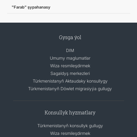
"Farab" şypahanasy
Gysga ýol
DIM
Umumy maglumatlar
Wiza resmileşdirmek
Sagaldyş merkezleri
Türkmenistanyň Aktaudaky konsullygy
Türkmenistanyň Döwlet migrasiyýa gullugy
Konsullyk hyzmatlary
Türkmenistanyň konsullyk gullugy
Wiza resmileşdirmek