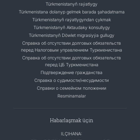
Türkmenistanyň raýatlygy
Türkmenistana dolanyp gelmek barada şahadatnama
Türkmenistanyň raýatlygyndan çykmak
Türkmenistanyň Aktaudaky konsullygy
Türkmenistanyň Döwlet migrasiyýa gullugy
Справка об отсутствии долговых обязательств
перед Налоговым управлением Туркменистана
Справка об отсутствии долговых обязательств
перед ЦБ Туркменистана
Подтверждение гражданства
Справка о судимости/несудимости
Cправки о семейном положении
Resminamalar
Habarlaşmak üçin
ILÇIHANA: