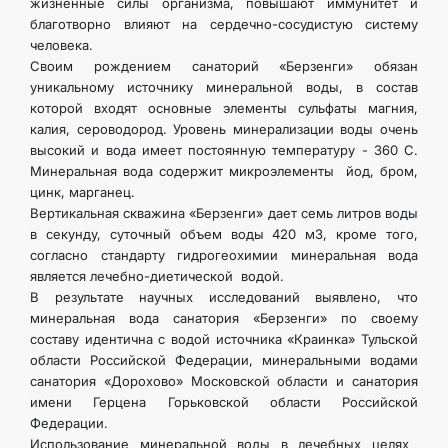
жизненные силы организма, повышают иммунитет и
благотворно влияют на сердечно-сосудистую систему
человека.
Своим рождением санаторий «Берзенги» обязан
уникальному источнику минеральной воды, в состав
которой входят основные элементы сульфаты магния,
калия, сероводород. Уровень минерализации воды очень
высокий и вода имеет постоянную температуру - 360 С.
Минеральная вода содержит микроэлементы йод, бром,
цинк, марганец.
Вертикальная скважина «Берзенги» дает семь литров воды
в секунду, суточный объем воды 420 м3, кроме того,
согласно стандарту гидрогеохимии минеральная вода
является лечебно-диетической водой.
В результате научных исследований выявлено, что
минеральная вода санатория «Берзенги» по своему
составу идентична с водой источника «Краинка» Тульской
области Российской Федерации, минеральными водами
санатория «Дорохово» Московской области и санатория
имени Герцена Горьковской области Российской
Федерации.
Использование минеральной воды в лечебных целях