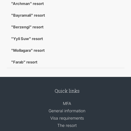
"Archman" resort
"Bayramali" resort
"Berzengi" resort
"Yyli Suw" resort
"Mollagara" resort
"Farab" resort
Quick links
MFA
General information
Visa requirements
The resort