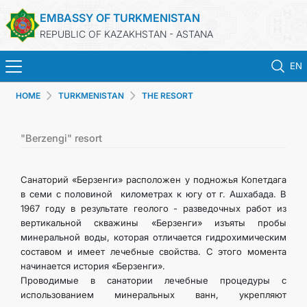
EMBASSY OF TURKMENISTAN
REPUBLIC OF KAZAKHSTAN - ASTANA
EN
HOME
TURKMENISTAN
THE RESORT
HOME
NEWS
"Berzengi" resort
TURKMENISTAN
Санаторий «Берзенги» расположен у подножья Копетдага
в семи с половиной километрах к югу от г. Ашхабада. В
1967 году в результате геолого - разведочных работ из
CONSULAR SERVICES
вертикальной скважины «Берзенги» изъяты пробы
минеральной воды, которая отличается гидрохимическим
MFA
составом и имеет лечебные свойства. С этого момента
начинается история «Берзенги».
Проводимые в санатории лечебные процедуры с
CONTACT US
использованием минеральных ванн, укрепляют