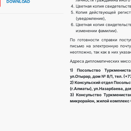
личности гражданина иного 
DOWNLOAD
Цветная копия свидетельст
Копия действующей регист
(уведомление),
Цветная копия свидетельст
изменении фамилии).
По готовности справки посту
письмо на электронную почту
неотложно, так как в них указа
Адреса дипломатических мисси
1) Посольство Туркмениста
ул.Отырар, дом № 8/1, тел. (+7
2) Консульский отдел Посоль
(г.Алматы), ул.Назарбаева, до
3) Консульство Туркменистан
микрорайон, жилой комплекс С