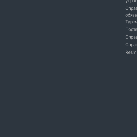
упра
Справ
обяза
Турк
Подт
Справ
Cпра
Resmi