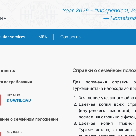
Year 2026 - "Independent, P
— Homeland 
ANA
ular services
MFA
Contact us
HOME
NEWS
Cправки о семейном поло
chments
а истребования
Для получения справки 
TURKMENISTAN
Туркменистана необходимо пр
Size 46 kb
Заявление указанного образ
DOWNLOAD
CONSULAR SERVICES
Цветная копия всех стра
(внутреннего паспорта),
последняя страница с фото)
MFA
ение о семейном положении
Цветная копия главной
Туркменистана, страницы
Size 109 kb
CONTACT US