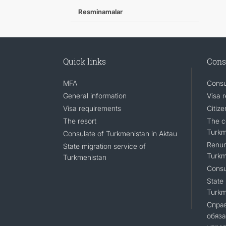
Resminamalar
Quick links
Cons
MFA
Consu
General information
Visa 
Visa requirements
Citiz
The resort
The ce
Turkm
Consulate of Turkmenistan in Aktau
Renunc
State migration service of
Turkm
Turkmenistan
Consu
State 
Turkm
Справ
обяза