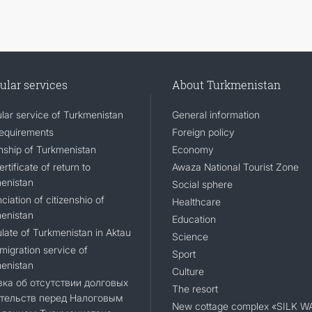
ular services
About Turkmenistan
lar service of Turkmenistan
General information
requirements
Foreign policy
enship of Turkmenistan
Economy
rtificate of return to
Awaza National Tourist Zone
enistan
Social sphere
iation of citizenshio of
Healthcare
enistan
Education
late of Turkmenistan in Aktau
Science
migration service of
Sport
enistan
Culture
ка об отсутствии долговых
The resort
тельств перед Налоговым
New cottage complex «SILK W