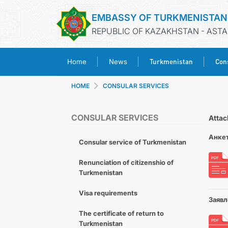
EMBASSY OF TURKMENISTAN
REPUBLIC OF KAZAKHSTAN - AST
Turkmenistan
Cons
Home
News
HOME
CONSULAR SERVICES
CONSULAR SERVICES
Atta
Анкет
Consular service of Turkmenistan
Renunciation of citizenshio of
Turkmenistan
Visa requirements
Заявл
The certificate of return to
Turkmenistan